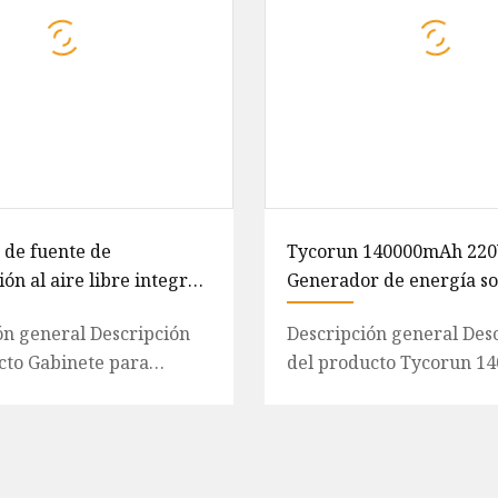
 de fuente de
Tycorun 140000mAh 22
ón al aire libre integró
Generador de energía so
te 67kwh~168kwh solo
portátil Sistema de ener
ón general Descripción
Descripción general Des
para el hogar
cto Gabinete para
del producto Tycorun 
s Estación de cabina
220V 500W Generador d
inete eléctrico Gabine
solar portátil Sistema de