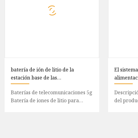
batería de ión de litio de la
El sistema
estación base de las
alimentaci
telecomunicaciones de las baterías
el gabine
Baterías de telecomunicaciones 5g
Descripci
de telecomunicaciones 5g 48V
Batería de iones de litio para
del produ
20ah
estación base de
exteriore
telecomunicaciones 48V 20ah
única Gab
Introducci