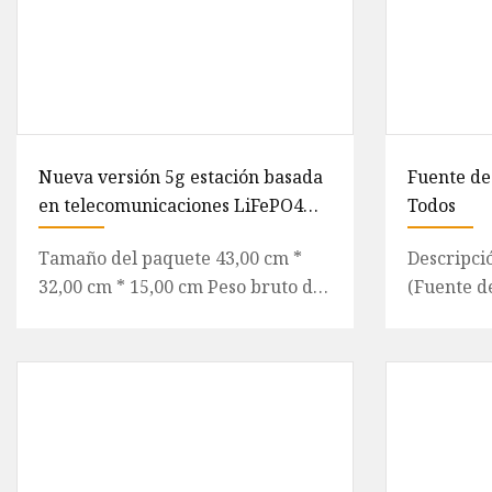
Nueva versión 5g estación basada
Fuente de
en telecomunicaciones LiFePO4
Todos
batería 48V 20ah 9.6kwh batería
Tamaño del paquete 43,00 cm *
Descripci
de litio para sistema de
32,00 cm * 15,00 cm Peso bruto del
(Fuente d
telecomunicaciones
paquete 15,000 kg Nueva versión
almacena
Estación basada en tele
renovable
sumi