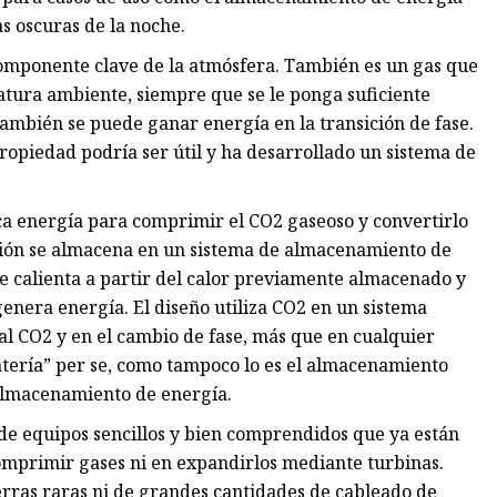
as oscuras de la noche.
componente clave de la atmósfera. También es un gas que
tura ambiente, siempre que se le ponga suficiente
ambién se puede ganar energía en la transición de fase.
opiedad podría ser útil y ha desarrollado un sistema de
ica energía para comprimir el CO2 gaseoso y convertirlo
esión se almacena en un sistema de almacenamiento de
se calienta a partir del calor previamente almacenado y
genera energía. El diseño utiliza CO2 en un sistema
 al CO2 y en el cambio de fase, más que en cualquier
atería” per se, como tampoco lo es el almacenamiento
 almacenamiento de energía.
r de equipos sencillos y bien comprendidos que ya están
comprimir gases ni en expandirlos mediante turbinas.
erras raras ni de grandes cantidades de cableado de