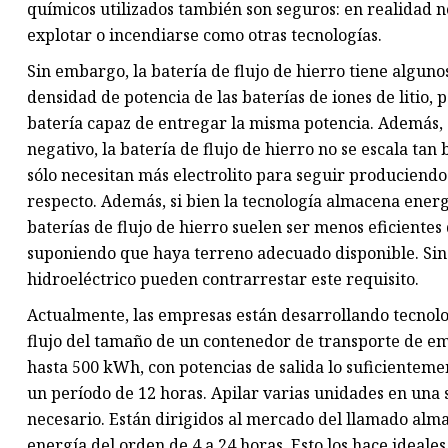
químicos utilizados también son seguros: en realidad n
explotar o incendiarse como otras tecnologías.
Sin embargo, la batería de flujo de hierro tiene algun
densidad de potencia de las baterías de iones de litio, 
batería capaz de entregar la misma potencia. Además, d
negativo, la batería de flujo de hierro no se escala tan 
sólo necesitan más electrolito para seguir produciendo
respecto. Además, si bien la tecnología almacena energ
baterías de flujo de hierro suelen ser menos eficient
suponiendo que haya terreno adecuado disponible. Si
hidroeléctrico pueden contrarrestar este requisito.
Actualmente, las empresas están desarrollando tecnolo
flujo del tamaño de un contenedor de transporte de e
hasta 500 kWh, con potencias de salida lo suficientem
un período de 12 horas. Apilar varias unidades en una 
necesario. Están dirigidos al mercado del llamado alma
energía del orden de 4 a 24 horas. Esto los hace ideal