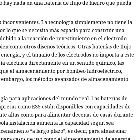
o hay nada en una batería de flujo de hierro que pueda
os inconvenientes. La tecnología simplemente no tiene la
por lo que se necesita más espacio para construir una
ebido a la reacción de revestimiento en el electrodo
bien como otros diseños teóricos. Otras baterías de flujo
 energía, y el tamaño de los electrodos no importa a este
ía eléctrica directamente en un sentido químico, las
es que el almacenamiento por bombeo hidroeléctrico,
n embargo, los métodos avanzados de almacenamiento
gía para aplicaciones del mundo real. Las baterías de
mpresas como ESS están disponibles con capacidades de
ente altas como para alimentar decenas de casas durante
sola instalación aumenta la capacidad según sea
cenamiento “a largo plazo”, es decir, para almacenar
es para casos de uso como el almacenamiento de energía