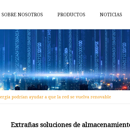
SOBRE NOSOTROS
PRODUCTOS
NOTICIAS
Sitio ESS
Usuario ESS
ESS del hogar
Paquete de baterías EnerSmar
Li
ESS comercial e industrial
Fuente de alimentación de
ergía podrían ayudar a que la red se vuelva renovable
microestación 5G
Sistema de suministro de ener
exterior integrado
Extrañas soluciones de almacenamiento