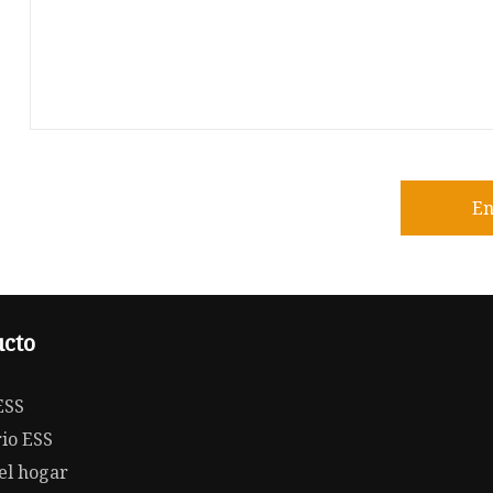
En
cto
ESS
io ESS
el hogar