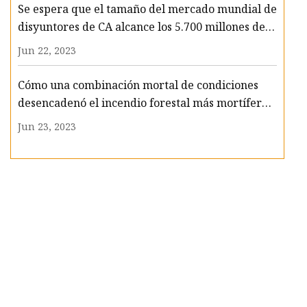
Se espera que el tamaño del mercado mundial de
disyuntores de CA alcance los 5.700 millones de
dólares para 2030, aumentando a un crecimiento
Jun 22, 2023
del mercado del 5,2% CAGR durante el período
previsto.
Cómo una combinación mortal de condiciones
desencadenó el incendio forestal más mortífero
de Estados Unidos en más de un siglo
Jun 23, 2023