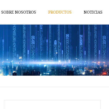
SOBRE NOSOTROS
PRODUCTOS
NOTICIAS
Sitio ESS
Usuario ESS
ESS del hogar
Paquete de baterías EnerSmar
Li
ESS comercial e industrial
Fuente de alimentación de
microestación 5G
Sistema de suministro de ener
exterior integrado