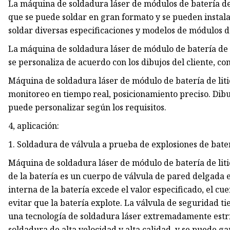
La máquina de soldadura láser de módulos de batería de l
que se puede soldar en gran formato y se pueden instal
soldar diversas especificaciones y modelos de módulos de
La máquina de soldadura láser de módulo de batería de l
se personaliza de acuerdo con los dibujos del cliente, con
Máquina de soldadura láser de módulo de batería de liti
monitoreo en tiempo real, posicionamiento preciso. Dibu
puede personalizar según los requisitos.
4, aplicación:
1. Soldadura de válvula a prueba de explosiones de bate
Máquina de soldadura láser de módulo de batería de litio
de la batería es un cuerpo de válvula de pared delgada e
interna de la batería excede el valor especificado, el c
evitar que la batería explote. La válvula de seguridad t
una tecnología de soldadura láser extremadamente estri
soldadura de alta velocidad y alta calidad, y se puede gar